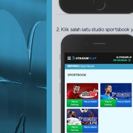
2. Klik salah satu studio sportsbook y