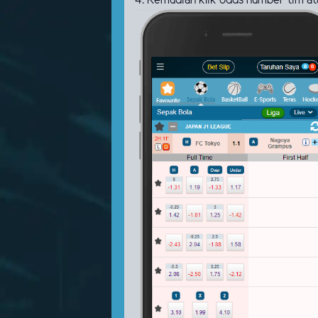
4. Kemudian klik odds number tim at