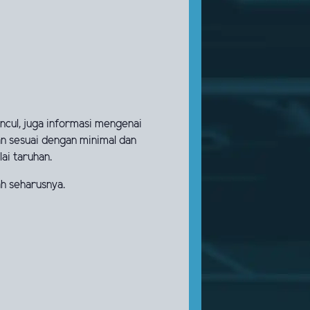
uncul, juga informasi mengenai
an sesuai dengan minimal dan
lai taruhan.
ah seharusnya.